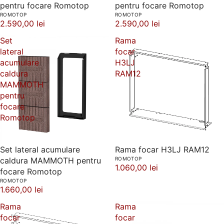
pentru focare Romotop
pentru focare Romotop
ROMOTOP
ROMOTOP
2.590,00 lei
2.590,00 lei
Set
Rama
lateral
focar
acumulare
H3LJ
caldura
RAM12
MAMMOTH
pentru
focare
Romotop
Set lateral acumulare
Rama focar H3LJ RAM12
caldura MAMMOTH pentru
ROMOTOP
1.060,00 lei
focare Romotop
ROMOTOP
1.660,00 lei
Rama
Rama
focar
focar