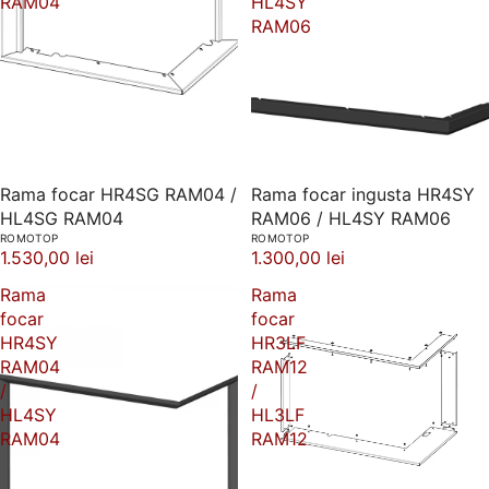
RAM04
HL4SY
RAM06
Rama focar HR4SG RAM04 /
Rama focar ingusta HR4SY
HL4SG RAM04
RAM06 / HL4SY RAM06
ROMOTOP
ROMOTOP
1.530,00 lei
1.300,00 lei
Rama
Rama
focar
focar
HR4SY
HR3LF
RAM04
RAM12
/
/
HL4SY
HL3LF
RAM04
RAM12