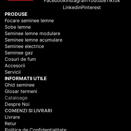
Facebook
Instagram
Youtube
Tiktok
Linkedin
Pinterest
PRODUSE
Focare seminee lemne
Sobe lemne
Seminee lemne modulare
Seminee lemne acumulare
Seminee electrice
Seminee gaz
Cosuri de fum
Accesorii
Servicii
INFORMATII UTILE
Ghid seminee
Glosar termeni
Cataloage
Despre Noi
COMENZI SI LIVRARI
Livrare
Retur
Politica de Confidentialitate