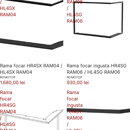
/
RAM06
HL4SX
/
RAM04
HL4SG
RAM06
Rama focar HR4SX RAM04 /
Rama focar ingusta HR4SG
HL4SX RAM04
RAM06 / HL4SG RAM06
ROMOTOP
ROMOTOP
1.680,00 lei
930,00 lei
Rama
Rama
focar
focar
HR4SG
ingusta
RAM04
HR4SY
/
RAM06
HL4SG
/