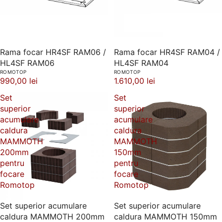
Rama focar HR4SF RAM06 /
Rama focar HR4SF RAM04 /
HL4SF RAM06
HL4SF RAM04
ROMOTOP
ROMOTOP
990,00 lei
1.610,00 lei
Set
Set
superior
superior
acumulare
acumulare
caldura
caldura
MAMMOTH
MAMMOTH
200mm
150mm
pentru
pentru
focare
focare
Romotop
Romotop
Set superior acumulare
Set superior acumulare
caldura MAMMOTH 200mm
caldura MAMMOTH 150mm