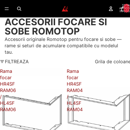
TOTA
ARTICO
IN COS
ACCESORII FOCARE SI
SOBE ROMOTOP
Accesorii originale Romotop pentru focare si sobe —
rame si seturi de acumulare compatibile cu modelul
tau.
FILTREAZA
Grila de coloan
Rama
Rama
focar
focar
HR4SF
HR4SF
RAM06
RAM04
/
/
HL4SF
HL4SF
RAM06
RAM04