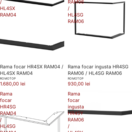
/
RAM06
HL4SX
/
RAM04
HL4SG
RAM06
Rama focar HR4SX RAM04 /
Rama focar ingusta HR4SG
HL4SX RAM04
RAM06 / HL4SG RAM06
ROMOTOP
ROMOTOP
1.680,00 lei
930,00 lei
Rama
Rama
focar
focar
HR4SG
ingusta
RAM04
HR4SY
/
RAM06
HL4SG
/