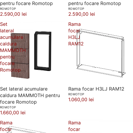
pentru focare Romotop
pentru focare Romotop
ROMOTOP
ROMOTOP
2.590,00 lei
2.590,00 lei
Set
Rama
lateral
focar
acumulare
H3LJ
caldura
RAM12
MAMMOTH
pentru
focare
Romotop
Set lateral acumulare
Rama focar H3LJ RAM12
caldura MAMMOTH pentru
ROMOTOP
1.060,00 lei
focare Romotop
ROMOTOP
1.660,00 lei
Rama
Rama
focar
focar