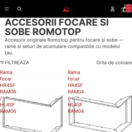
TOTA
ARTICO
IN COS
ACCESORII FOCARE SI
SOBE ROMOTOP
Accesorii originale Romotop pentru focare si sobe —
rame si seturi de acumulare compatibile cu modelul
tau.
FILTREAZA
Grila de coloan
Rama
Rama
focar
focar
HR4SF
HR4SF
RAM06
RAM04
/
/
HL4SF
HL4SF
RAM06
RAM04