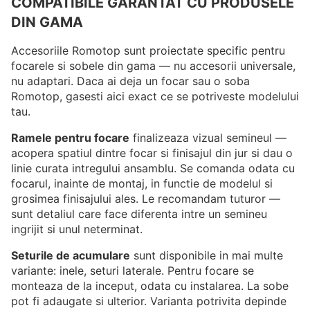
COMPATIBILE GARANTAT CU PRODUSELE
DIN GAMA
Accesoriile Romotop sunt proiectate specific pentru
focarele si sobele din gama — nu accesorii universale,
nu adaptari. Daca ai deja un focar sau o soba
Romotop, gasesti aici exact ce se potriveste modelului
tau.
Ramele pentru focare
finalizeaza vizual semineul —
acopera spatiul dintre focar si finisajul din jur si dau o
linie curata intregului ansamblu. Se comanda odata cu
focarul, inainte de montaj, in functie de modelul si
grosimea finisajului ales. Le recomandam tuturor —
sunt detaliul care face diferenta intre un semineu
ingrijit si unul neterminat.
Seturile de acumulare
sunt disponibile in mai multe
variante: inele, seturi laterale. Pentru focare se
monteaza de la inceput, odata cu instalarea. La sobe
pot fi adaugate si ulterior. Varianta potrivita depinde