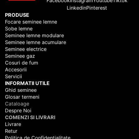
Facebook
Instagram
Youtube
Tiktok
Linkedin
Pinterest
PRODUSE
Focare seminee lemne
Sobe lemne
Seminee lemne modulare
Seminee lemne acumulare
Seminee electrice
Seminee gaz
Cosuri de fum
Accesorii
Servicii
INFORMATII UTILE
Ghid seminee
Glosar termeni
Cataloage
Despre Noi
COMENZI SI LIVRARI
Livrare
Retur
Politica de Confidentialitate