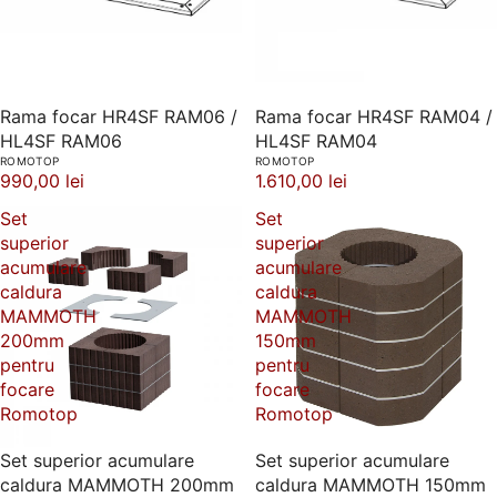
Rama focar HR4SF RAM06 /
Rama focar HR4SF RAM04 /
HL4SF RAM06
HL4SF RAM04
ROMOTOP
ROMOTOP
990,00 lei
1.610,00 lei
Set
Set
superior
superior
acumulare
acumulare
caldura
caldura
MAMMOTH
MAMMOTH
200mm
150mm
pentru
pentru
focare
focare
Romotop
Romotop
Set superior acumulare
Set superior acumulare
caldura MAMMOTH 200mm
caldura MAMMOTH 150mm