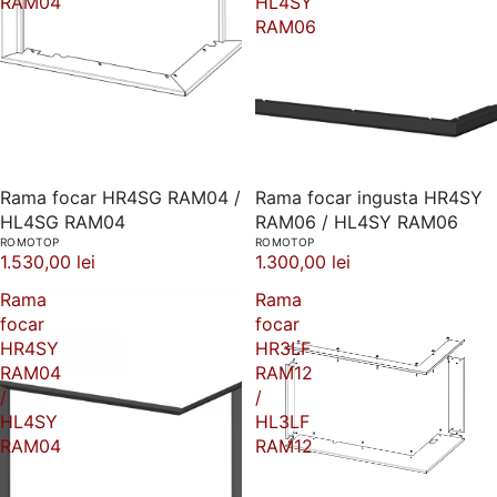
RAM04
HL4SY
RAM06
Rama focar HR4SG RAM04 /
Rama focar ingusta HR4SY
HL4SG RAM04
RAM06 / HL4SY RAM06
ROMOTOP
ROMOTOP
1.530,00 lei
1.300,00 lei
Rama
Rama
focar
focar
HR4SY
HR3LF
RAM04
RAM12
/
/
HL4SY
HL3LF
RAM04
RAM12