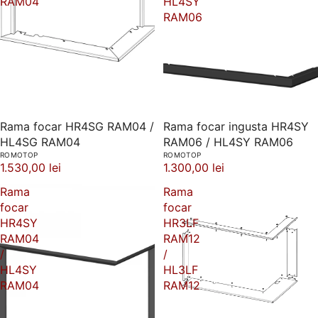
RAM04
HL4SY
RAM06
Rama focar HR4SG RAM04 /
Rama focar ingusta HR4SY
HL4SG RAM04
RAM06 / HL4SY RAM06
ROMOTOP
ROMOTOP
1.530,00 lei
1.300,00 lei
Rama
Rama
focar
focar
HR4SY
HR3LF
RAM04
RAM12
/
/
HL4SY
HL3LF
RAM04
RAM12