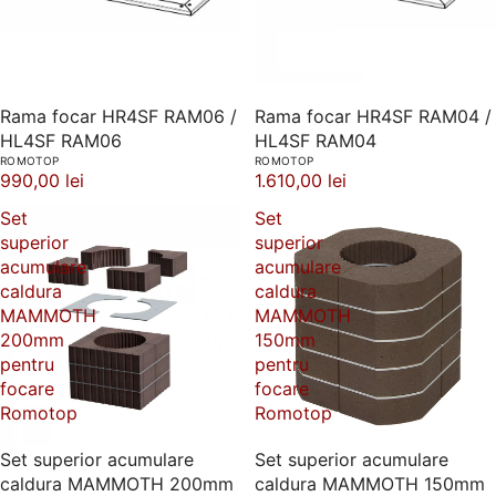
Rama focar HR4SF RAM06 /
Rama focar HR4SF RAM04 /
HL4SF RAM06
HL4SF RAM04
ROMOTOP
ROMOTOP
990,00 lei
1.610,00 lei
Set
Set
superior
superior
acumulare
acumulare
caldura
caldura
MAMMOTH
MAMMOTH
200mm
150mm
pentru
pentru
focare
focare
Romotop
Romotop
Set superior acumulare
Set superior acumulare
caldura MAMMOTH 200mm
caldura MAMMOTH 150mm