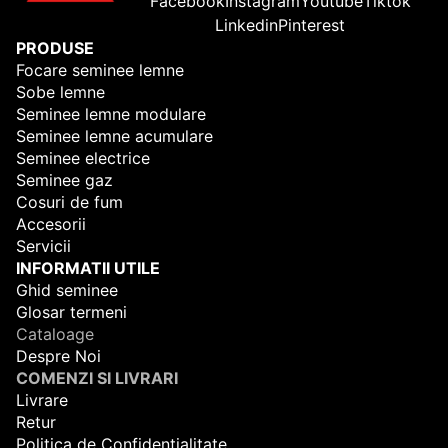
Facebook
Instagram
Youtube
Tiktok
Linkedin
Pinterest
PRODUSE
Focare seminee lemne
Sobe lemne
Seminee lemne modulare
Seminee lemne acumulare
Seminee electrice
Seminee gaz
Cosuri de fum
Accesorii
Servicii
INFORMATII UTILE
Ghid seminee
Glosar termeni
Cataloage
Despre Noi
COMENZI SI LIVRARI
Livrare
Retur
Politica de Confidentialitate