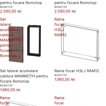
pentru focare Romotop
pentru focare Romotop
ROMOTOP
ROMOTOP
2.590,00 lei
2.590,00 lei
Set
Rama
lateral
focar
acumulare
H3LJ
caldura
RAM12
MAMMOTH
pentru
focare
Romotop
Set lateral acumulare
Rama focar H3LJ RAM12
caldura MAMMOTH pentru
ROMOTOP
1.060,00 lei
focare Romotop
ROMOTOP
1.660,00 lei
Rama
Rama
focar
focar