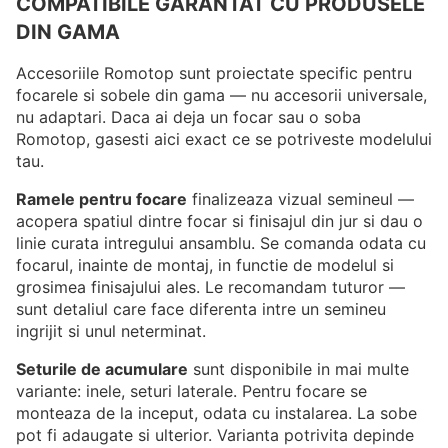
COMPATIBILE GARANTAT CU PRODUSELE
DIN GAMA
Accesoriile Romotop sunt proiectate specific pentru
focarele si sobele din gama — nu accesorii universale,
nu adaptari. Daca ai deja un focar sau o soba
Romotop, gasesti aici exact ce se potriveste modelului
tau.
Ramele pentru focare
finalizeaza vizual semineul —
acopera spatiul dintre focar si finisajul din jur si dau o
linie curata intregului ansamblu. Se comanda odata cu
focarul, inainte de montaj, in functie de modelul si
grosimea finisajului ales. Le recomandam tuturor —
sunt detaliul care face diferenta intre un semineu
ingrijit si unul neterminat.
Seturile de acumulare
sunt disponibile in mai multe
variante: inele, seturi laterale. Pentru focare se
monteaza de la inceput, odata cu instalarea. La sobe
pot fi adaugate si ulterior. Varianta potrivita depinde