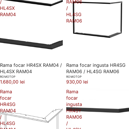
/
RAM06
HL4SX
/
RAM04
HL4SG
RAM06
Rama focar HR4SX RAM04 /
Rama focar ingusta HR4SG
HL4SX RAM04
RAM06 / HL4SG RAM06
ROMOTOP
ROMOTOP
1.680,00 lei
930,00 lei
Rama
Rama
focar
focar
HR4SG
ingusta
RAM04
HR4SY
/
RAM06
HL4SG
/