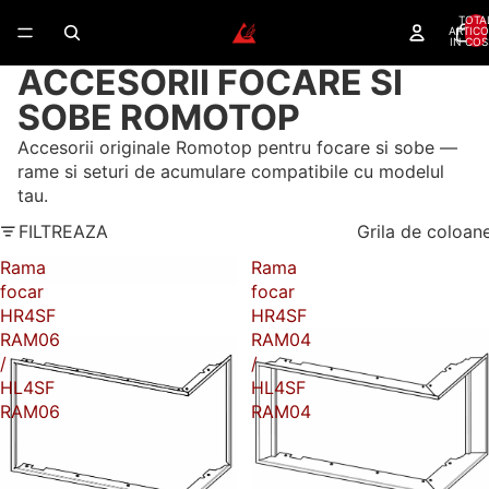
TOTA
ARTICO
IN COS
ACCESORII FOCARE SI
SOBE ROMOTOP
Accesorii originale Romotop pentru focare si sobe —
rame si seturi de acumulare compatibile cu modelul
tau.
FILTREAZA
Grila de coloan
Rama
Rama
focar
focar
HR4SF
HR4SF
RAM06
RAM04
/
/
HL4SF
HL4SF
RAM06
RAM04